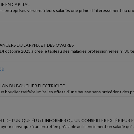
IE EN CAPITAL
 entreprises versent à leurs salariés une prime d'intéressement ou une
CANCERS DU LARYNX ET DES OVAIRES
4 octobre 2023 a créé le tableau des maladies professionnelles n° 30 ter,
es
ON DU BOUCLIER ÉLECTRICITÉ
n bouclier tarifaire limite les effets d'une hausse sans précédent des prix 
T DE L'UNIQUE ÉLU : L'INFORMER QU'UN CONSEILLER EXTÉRIEUR P
oyeur convoque à un entretien préalable au licenciement un salarié qui est