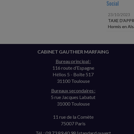
Social
23/10/2023
TAXE D'APP
Hormis en Alsa
CABINET GAUTHIER MARFAING
Bureau principal :
116 route d’Espagne
Hélios 5 - Boîte 517
31100 Toulouse
Bureaux secondaires :
5 rue Jacques Labatut
31000 Toulouse
11 rue de la Comète
75007 Paris
Tél. : 09 73 89 40 98 (standard ouvert