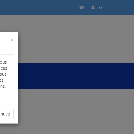
×
vous
nces
vous
os
ns.
inuez