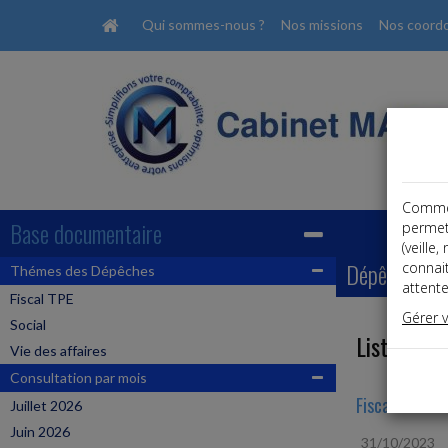
Qui sommes-nous ?
Nos missions
Nos coord
Comme t
Base documentaire
permet
(veille
Dépêches
connai
Thémes des Dépêches
attente
Fiscal TPE
Gérer 
Social
Liste des 
Vie des affaires
Consultation par mois
Fiscal TPE
Juillet 2026
Juin 2026
31/10/2023