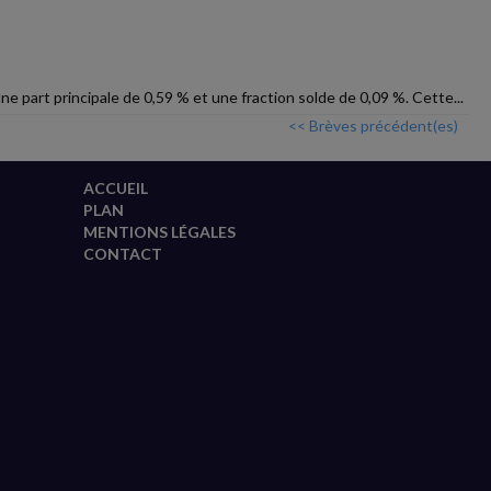
e part principale de 0,59 % et une fraction solde de 0,09 %. Cette...
<< Brèves précédent(es)
ACCUEIL
PLAN
MENTIONS LÉGALES
CONTACT