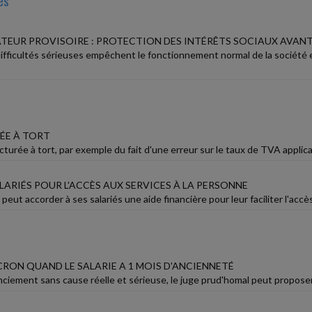
es
TEUR PROVISOIRE : PROTECTION DES INTÉRÊTS SOCIAUX AVANT
ifficultés sérieuses empêchent le fonctionnement normal de la société e
ÉE À TORT
urée à tort, par exemple du fait d'une erreur sur le taux de TVA applicabl
LARIÉS POUR L'ACCÈS AUX SERVICES À LA PERSONNE
eut accorder à ses salariés une aide financière pour leur faciliter l'accè
RON QUAND LE SALARIE A 1 MOIS D'ANCIENNETÉ
nciement sans cause réelle et sérieuse, le juge prud'homal peut proposer la