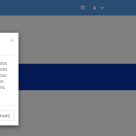
×
vous
nces
vous
os
ns.
inuez