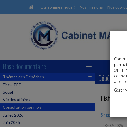
Qui sommes-nous ?
Nos missions
Nos coord
Comme t
Base documentaire
permet
(veille
Dépêches
connai
Thémes des Dépêches
attente
Fiscal TPE
Gérer 
Social
Liste des 
Vie des affaires
Consultation par mois
Social
Juillet 2026
Juin 2026
28/02/2025