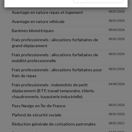
Avantage en nature nouvelles technologies
03/09/2025
Avantage en nature repas et logement
06/01/2026
Avantage en nature véhicule
06/01/2026
Barèmes kilométriques
09/04/2026
Frais professionnels : allocations forfaitaires de
06/01/2026
grand déplacement
Frais professionnels : allocations forfaitaires de
06/01/2026
mobilité professionnelle
Frais professionnels : allocations forfaitaires pour
06/01/2026
frais de repas
Frais professionnels : indemnités de petit
04/06/2026
déplacement (BTP, travail temporaire, tôlerie,
chaudronnerie, tuyauterie industrielle)
Pass Navigo en Île-de-France
06/01/2026
Plafond de sécurité sociale
06/01/2026
Réduction générale de cotisations patronales
08/01/2025