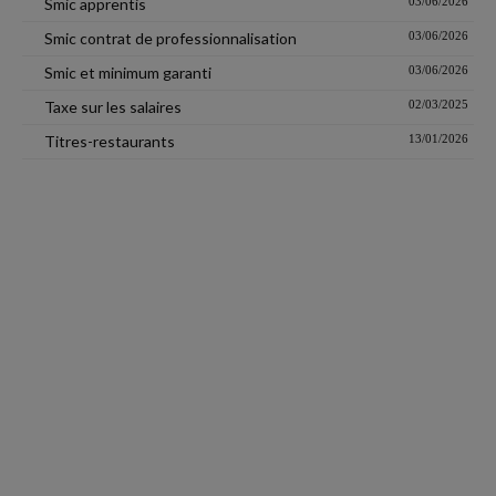
Smic apprentis
03/06/2026
Smic contrat de professionnalisation
03/06/2026
Smic et minimum garanti
03/06/2026
Taxe sur les salaires
02/03/2025
Titres-restaurants
13/01/2026