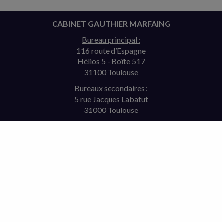
CABINET GAUTHIER MARFAING
Bureau principal :
116 route d’Espagne
Hélios 5 - Boîte 517
31100 Toulouse
Bureaux secondaires :
5 rue Jacques Labatut
31000 Toulouse
11 rue de la Comète
75007 Paris
Tél. : 09 73 89 40 98 (standard ouvert de 9 h à 12 h)
Courriel :
cab.marfaing@orange.fr
ACCUEIL