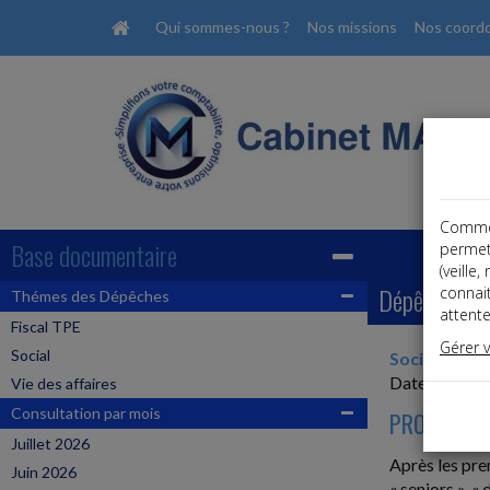
Qui sommes-nous ?
Nos missions
Nos coord
Comme t
Base documentaire
permet
(veille
Dépêches
connai
Thémes des Dépêches
attente
Fiscal TPE
Gérer 
Social
Social
Date: 2025-
Vie des affaires
Consultation par mois
PROJET DE 
Juillet 2026
Après les pre
Juin 2026
« seniors », 