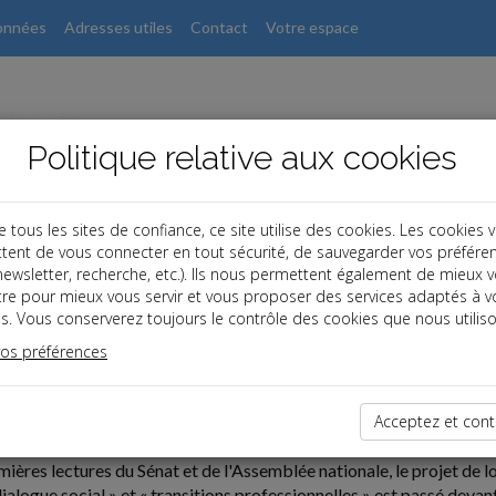
onnées
Adresses utiles
Contact
Votre espace
Politique relative aux cookies
ous les sites de confiance, ce site utilise des cookies. Les cookies 
tent de vous connecter en tout sécurité, de sauvegarder vos préfére
, newsletter, recherche, etc.). Ils nous permettent également de mieux 
tre pour mieux vous servir et vous proposer des services adaptés à v
s. Vous conserverez toujours le contrôle des cookies que nous utiliso
vos préférences
07-23
LOI SENIORS ET DIALOGUE SOCIAL
Acceptez et cont
mières lectures du Sénat et de l'Assemblée nationale, le projet de l
« dialogue social » et « transitions professionnelles » est passé de