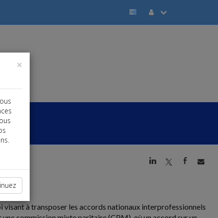
×
vous
nces
vous
os
ns.
j
a
b
inuez
oi visant à transposer les accords nationaux interprofessionnels
vant une commission mixte paritaire (CPM), où un accord sur un