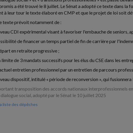
omis a été trouvé le 8 juillet. Le Sénat a adopté ce texte dans la fou
t à leur tour le texte élaboré en CMP et que le projet de loi soit d
le texte prévoit notamment de :
uveau CDI expérimental visant à favoriser l'embauche de seniors, app
ssibilité de financer un temps partiel de fin de carrière par l'indemni
 départ en retraite progressive ;
 limite de 3 mandats successifs pour les élus du CSE dans les entrep
actuel entretien professionnel par un entretien de parcours professio
veau dispositif, intitulé « période de reconversion », qui fusionnera l
 portant transposition des accords nationaux interprofessionnels en 
 dialogue social, adopté par le Sénat le 10 juillet 2025
la liste des dépêches